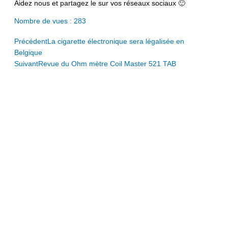
Aidez nous et partagez le sur vos réseaux sociaux 🙂
Nombre de vues :
283
Prev
Next
Précédent
La cigarette électronique sera légalisée en
Belgique
Suivant
Revue du Ohm mètre Coil Master 521 TAB