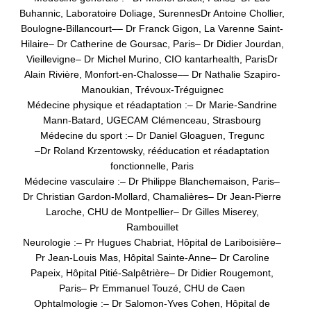
Buhannic, Laboratoire Doliage, Surennes
Dr Antoine Chollier,
Boulogne-Billancourt
–
– Dr Franck Gigon, La Varenne Saint-
Hilaire
– Dr Catherine de Goursac, Paris
– Dr Didier Jourdan,
Vieillevigne
– Dr Michel Murino, CIO kantarhealth, Paris
Dr
Alain Rivière, Monfort-en-Chalosse
–
– Dr Nathalie Szapiro-
Manoukian, Trévoux-Tréguignec
Médecine physique et réadaptation :
– Dr Marie-Sandrine
Mann-Batard, UGECAM Clémenceau, Strasbourg
Médecine du sport :
– Dr Daniel Gloaguen, Tregunc
–
Dr Roland Krzentowsky, rééducation et réadaptation
fonctionnelle, Paris
Médecine vasculaire :
– Dr Philippe Blanchemaison, Paris
–
Dr Christian Gardon-Mollard, Chamalières
– Dr Jean-Pierre
Laroche, CHU de Montpellier
– Dr Gilles Miserey,
Rambouillet
Neurologie :
– Pr Hugues Chabriat, Hôpital de Lariboisière
–
Pr Jean-Louis Mas, Hôpital Sainte-Anne
– Dr Caroline
Papeix, Hôpital Pitié-Salpêtrière
– Dr Didier Rougemont,
Paris
– Pr Emmanuel Touzé, CHU de Caen
Ophtalmologie :
– Dr Salomon-Yves Cohen, Hôpital de