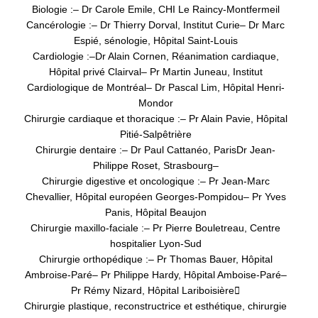
Biologie :
– Dr Carole Emile, CHI Le Raincy-Montfermeil
Cancérologie :
– Dr Thierry Dorval, Institut Curie
– Dr Marc
Espié, sénologie, Hôpital Saint-Louis
Cardiologie :
–
Dr Alain Cornen, Réanimation cardiaque,
Hôpital privé Clairval
– Pr Martin Juneau, Institut
Cardiologique de Montréal
– Dr Pascal Lim, Hôpital Henri-
Mondor
Chirurgie cardiaque et thoracique :
– Pr Alain Pavie, Hôpital
Pitié-Salpêtrière
Chirurgie dentaire :
– Dr Paul Cattanéo, Paris
Dr Jean-
Philippe Roset, Strasbourg
–
Chirurgie digestive et oncologique :
– Pr Jean-Marc
Chevallier, Hôpital européen Georges-Pompidou
– Pr Yves
Panis, Hôpital Beaujon
Chirurgie maxillo-faciale :
– Pr Pierre Bouletreau, Centre
hospitalier Lyon-Sud
Chirurgie orthopédique :
– Pr Thomas Bauer, Hôpital
Ambroise-Paré
– Pr Philippe Hardy, Hôpital Amboise-Paré
–
Pr Rémy Nizard, Hôpital Lariboisière

Chirurgie plastique, reconstructrice et esthétique, chirurgie