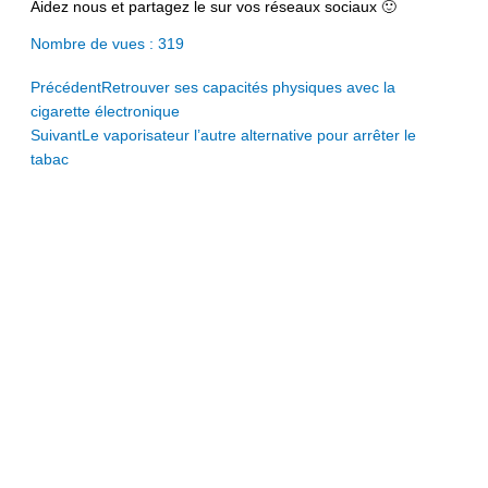
Aidez nous et partagez le sur vos réseaux sociaux 🙂
Nombre de vues :
319
Prev
Next
Précédent
Retrouver ses capacités physiques avec la
cigarette électronique
Suivant
Le vaporisateur l’autre alternative pour arrêter le
tabac