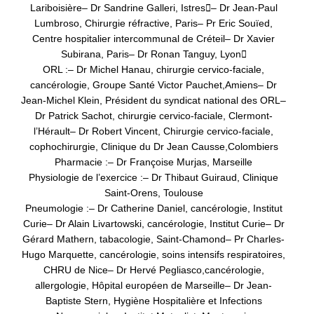
Lariboisière
– Dr Sandrine Galleri, Istres

– Dr Jean-Paul
Lumbroso, Chirurgie réfractive, Paris
– Pr Eric Souïed,
Centre hospitalier intercommunal de Créteil
– Dr Xavier
Subirana, Paris
– Dr Ronan Tanguy, Lyon

ORL :
– Dr Michel Hanau, chirurgie cervico-faciale,
cancérologie, Groupe Santé Victor Pauchet,
Amiens
– Dr
Jean-Michel Klein, Président du syndicat national des ORL
–
Dr Patrick Sachot, chirurgie cervico-faciale, Clermont-
l’Hérault
– Dr Robert Vincent, Chirurgie cervico-faciale,
cophochirurgie, Clinique du Dr Jean Causse,
Colombiers
Pharmacie :
– Dr Françoise Murjas, Marseille
Physiologie de l’exercice :
– Dr Thibaut Guiraud, Clinique
Saint-Orens, Toulouse
Pneumologie :
– Dr Catherine Daniel, cancérologie, Institut
Curie
– Dr Alain Livartowski, cancérologie, Institut Curie
– Dr
Gérard Mathern, tabacologie, Saint-Chamond
– Pr Charles-
Hugo Marquette, cancérologie, soins intensifs respiratoires,
CHRU de Nice
– Dr Hervé Pegliasco,
cancérologie,
allergologie, Hôpital européen de Marseille
– Dr Jean-
Baptiste Stern, Hygiène Hospitalière et Infections