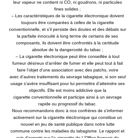
leur vapeur ne contient ni CO, ni
goudrons, ni particules
fines solides ;
– Les
caractéristiques de la cigarette électronique doivent
toujours être comparées à
celles de la cigarette
conventionnelle, et s’il
persiste des doutes et des débats sur
la
parfaite innocuité à long terme de certains de ses
composants, ils doivent être
confrontés à la
certitude
absolue de la dangerosité du tabac ;
– La
cigarette électronique peut être conseillée à tout
fumeur désireux d’arrêter de
fumer et elle peut tout à fait
faire l’objet d’une association avec des patchs, voire
avec
d’autres traitements du sevrage tabagique, si son seul
usage s’avère insuffisant pour lui
permettre d’atteindre ses
objectifs. Elle est moins addictive que la
cigarette
conventionnelle et participe ainsi à un
sevrage
rapide ou progressif du tabac.
Nous recommandons donc à nos confrères
de s’informer
activement sur la cigarette
électronique qui constitue un
nouvel en jeu de santé publique dans notre lutte
commune
contre les maladies du tabagisme. Le rapport et
avis d’experts sur l’e-cigarette de L’Office
français de