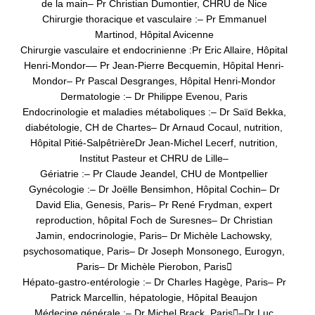
de la main
– Pr Christian Dumontier, CHRU de Nice
Chirurgie thoracique et vasculaire :
– Pr Emmanuel
Martinod, Hôpital Avicenne
Chirurgie vasculaire et endocrinienne :
Pr Eric Allaire, Hôpital
Henri-Mondor
–
– Pr Jean-Pierre Becquemin, Hôpital Henri-
Mondor
– Pr Pascal Desgranges, Hôpital Henri-Mondor
Dermatologie :
– Dr Philippe Evenou, Paris
Endocrinologie et maladies métaboliques :
– Dr Saïd Bekka,
diabétologie, CH de Chartes
– Dr Arnaud Cocaul, nutrition,
Hôpital Pitié-Salpêtrière
Dr Jean-Michel Lecerf, nutrition,
Institut Pasteur et CHRU de Lille
–
Gériatrie :
– Pr Claude Jeandel, CHU de Montpellier
Gynécologie :
– Dr Joëlle Bensimhon, Hôpital Cochin
– Dr
David Elia, Genesis, Paris
– Pr René Frydman, expert
reproduction, hôpital Foch de Suresnes
– Dr Christian
Jamin, endocrinologie, Paris
– Dr Michèle Lachowsky,
psychosomatique, Paris
– Dr Joseph Monsonego, Eurogyn,
Paris
– Dr Michèle Pierobon, Paris

Hépato-gastro-entérologie :
– Dr Charles Hagège, Paris
– Pr
Patrick Marcellin, hépatologie, Hôpital Beaujon
Médecine générale :
– Dr Michel Brack, Paris

–
Dr Luc