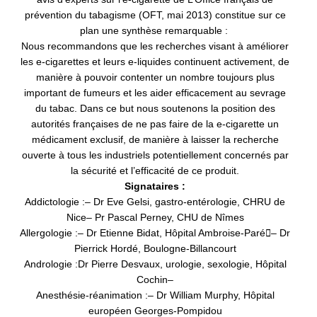
prévention du tabagisme (OFT, mai 2013) constitue sur ce
plan une synthèse
remarquable :
Nous recommandons que les recherches visant
à améliorer
les e-cigarettes et leurs e-liquides
continuent activement, de
manière à pouvoir contenter un nombre toujours plus
important de
fumeurs et les aider efficacement au sevrage
du
tabac. Dans ce but nous soutenons la position
des
autorités françaises de ne pas faire de la e-cigarette un
médicament exclusif, de manière à
laisser la recherche
ouverte à tous les industriels potentiellement concernés par
la sécurité et
l’efficacité de ce produit.
Signataires :
Addictologie :
– Dr Eve Gelsi, gastro-entérologie, CHRU de
Nice
– Pr Pascal Perney, CHU de Nîmes
Allergologie :
– Dr Etienne Bidat, Hôpital Ambroise-Paré

– Dr
Pierrick Hordé, Boulogne-Billancourt
Andrologie :
Dr Pierre Desvaux, urologie, sexologie, Hôpital
Cochin
–
Anesthésie-réanimation :
– Dr William Murphy, Hôpital
européen Georges-Pompidou