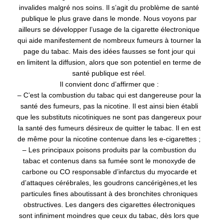
invalides malgré
nos soins. Il s’agit du problème de santé
publique le plus grave dans le monde. Nous voyons
par
ailleurs se développer l’usage de la cigarette électronique
qui aide manifestement de
nombreux fumeurs à tourner la
page du tabac.
Mais des idées fausses se font jour qui
en
limitent la diffusion, alors que son potentiel
en terme de
santé publique est réel.
Il convient donc d’affirmer que :
– C’est
la combustion du tabac qui est dangereuse pour la
santé des fumeurs, pas la
nicotine. Il est ainsi bien établi
que
les substituts nicotiniques ne sont pas dangereux
pour
la santé des fumeurs désireux de quitter le tabac. Il en est
de même pour la
nicotine contenue dans les e-cigarettes ;
– Les
principaux poisons produits par la combustion du
tabac et contenus dans sa fumée
sont le monoxyde de
carbone
ou CO responsable d’infarctus du myocarde et
d’attaques
cérébrales, les goudrons cancérigènes,
et les
particules fines aboutissant à des
bronchites chroniques
obstructives. Les dangers des cigarettes électroniques
sont
infiniment moindres que ceux du tabac, dès lors que