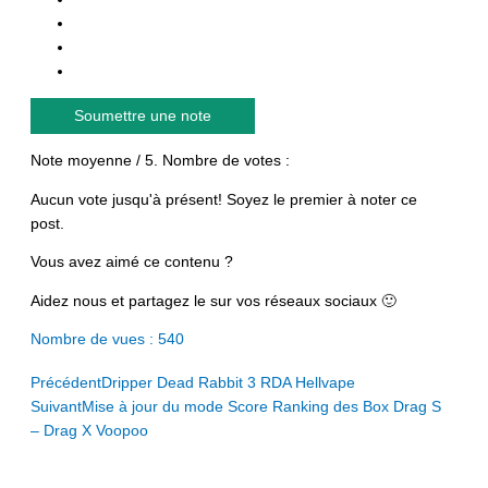
Soumettre une note
Note moyenne
/ 5. Nombre de votes :
Aucun vote jusqu'à présent! Soyez le premier à noter ce
post.
Vous avez aimé ce contenu ?
Aidez nous et partagez le sur vos réseaux sociaux 🙂
Nombre de vues :
540
Prev
Next
Précédent
Dripper Dead Rabbit 3 RDA Hellvape
Suivant
Mise à jour du mode Score Ranking des Box Drag S
– Drag X Voopoo