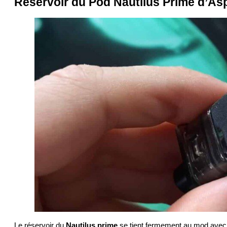
Réservoir du Pod Nautilus Prime d’Asp
Le réservoir du
Nautilus prime
se tient fermement au mod avec s