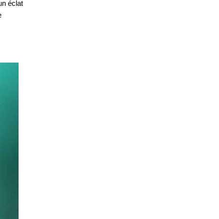
un éclat
e