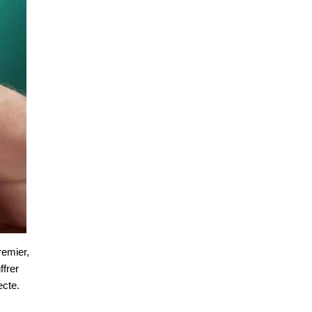
remier,
ffrer
ecte.